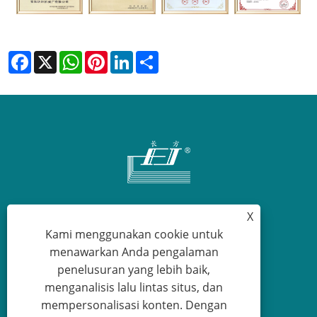
Facebook
X
WhatsApp
Pinterest
LinkedIn
Share
X
+86-13862323777
Kami menggunakan cookie untuk
menawarkan Anda pengalaman
master@changfang.com
penelusuran yang lebih baik,
menganalisis lalu lintas situs, dan
mempersonalisasi konten. Dengan